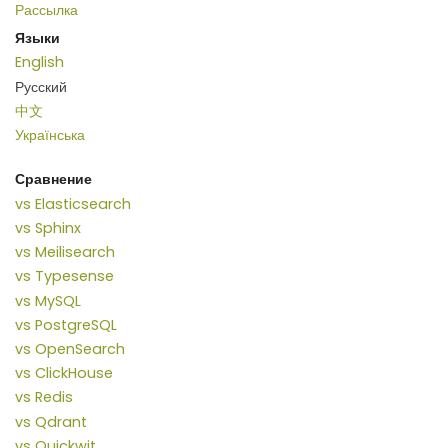
Рассылка
Языки
English
Русский
中文
Українська
Сравнение
vs Elasticsearch
vs Sphinx
vs Meilisearch
vs Typesense
vs MySQL
vs PostgreSQL
vs OpenSearch
vs ClickHouse
vs Redis
vs Qdrant
vs Quickwit