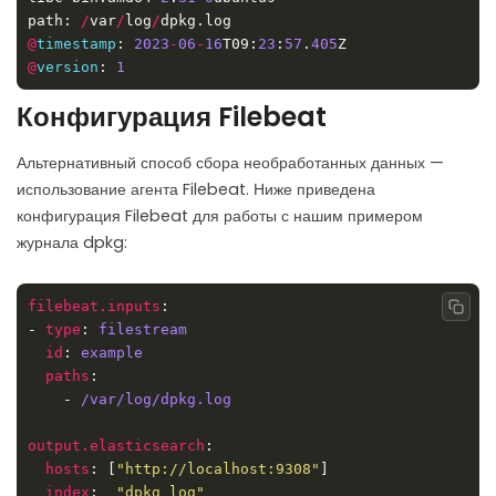
path: 
/
var
/
log
/
@
timestamp
: 
2023
-
06
-
16
T09:
23
:
57
.
405
@
version
: 
1
Конфигурация Filebeat
Альтернативный способ сбора необработанных данных —
использование агента Filebeat. Ниже приведена
конфигурация Filebeat для работы с нашим примером
журнала dpkg:
filebeat.inputs
Copy
- 
type
: 
filestream
id
: 
example
paths
	- 
/var/log/dpkg.log
output.elasticsearch
hosts
: [
"http://localhost:9308"
index
:  
"dpkg_log"