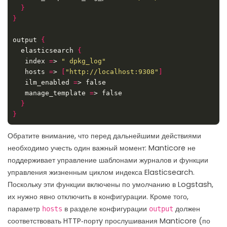
}
}
output 
{
  elasticsearch 
{
   index 
=
> 
" dpkg_log"
   hosts 
=
> 
[
"http://localhost:9308"
]
   ilm_enabled 
=
   manage_template 
=
}
}
Обратите внимание, что перед дальнейшими действиями
необходимо учесть один важный момент: Manticore не
поддерживает управление шаблонами журналов и функции
управления жизненным циклом индекса Elasticsearch.
Поскольку эти функции включены по умолчанию в Logstash,
их нужно явно отключить в конфигурации. Кроме того,
параметр
в разделе конфигурации
должен
hosts
output
соответствовать HTTP‑портy прослушивания Manticore (по