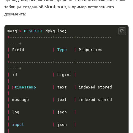
таблицы, созданной Manticore, и пример вставленного
документа:
mysql
>
DESCRIBE
Copy
+
------------------+--------+---------------
|
 Field            
|
Type
|
 Properties         
|
+
------------------+--------+---------------
|
 id               
|
 bigint 
|
|
|
@
timestamp
|
 text   
|
 indexed stored     
|
|
 message          
|
 text   
|
 indexed stored     
|
|
 log              
|
 json   
|
|
|
input
|
 json   
|
|