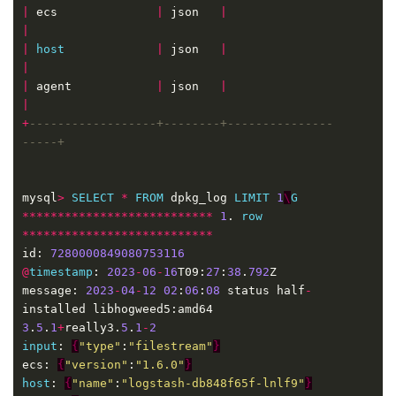
|
 ecs              
|
 json   
|
|
|
host
|
 json   
|
|
|
 agent            
|
 json   
|
|
+
------------------+--------+---------------
mysql
>
SELECT
*
FROM
 dpkg_log 
LIMIT
1
\
G
***************************
1
. 
row
***************************
id: 
7280000849080753116
@
timestamp
: 
2023
-
06
-
16
T09:
27
:
38
.
792
message: 
2023
-
04
-
12
02
:
06
:
08
 status half
-
installed libhogweed5:amd64 
3
.
5
.
1
+
really3.
5
.
1
-
2
input
: 
{
"type"
:
"filestream"
}
ecs: 
{
"version"
:
"1.6.0"
}
host
: 
{
"name"
:
"logstash-db848f65f-lnlf9"
}