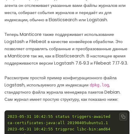
агента он отслеживает указанные вами файлы журналов или
места, собирает события журналов и передаёт их для
индексации, обычно в Elasticsearch или Logstash.
Теперь Manticore также поддерживает использование
Logstash и Filebeat в качестве конвейеров обработки. Это
позволяет отправлять собранные и преобразованные данные
в Manticore так же, как в Elasticsearch. В настоящее время
поддерживаются версии Logstash 7.6‑9.3 и Filebeat 7.17‑9.3.
Рассмотрим простой пример конфигурационного файла
Logstash, используемого для индексации
,
dpkg.log
стандартного файла журнала менеджера пакетов Debian.
Сам журнал имеет простую структуру, как показано ниже:
2023-05-31 10:42:55 status triggers-awaited 
Copy
ca-certificates-java:all 20190405ubuntu1.1
2023-05-31 10:42:55 trigproc libc-bin:amd64 