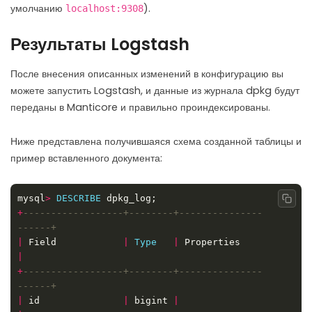
умолчанию
).
localhost:9308
Результаты Logstash
После внесения описанных изменений в конфигурацию вы
можете запустить Logstash, и данные из журнала dpkg будут
переданы в Manticore и правильно проиндексированы.
Ниже представлена получившаяся схема созданной таблицы и
пример вставленного документа:
mysql
>
DESCRIBE
Copy
+
------------------+--------+---------------
|
 Field            
|
Type
|
 Properties          
|
+
------------------+--------+---------------
|
 id               
|
 bigint 
|