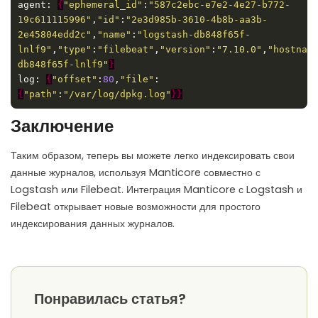
agent: 
{
"ephemeral_id"
:
"587c2ebc-e7e2-4e27-b772-
19c611115996"
,
"id"
:
"2e3d985b-3610-4b8b-aa3b-
2e45804edd2c"
,
"name"
:
"logstash-db848f65f-
lnlf9"
,
"type"
:
"filebeat"
,
"version"
:
"7.10.0"
,
"hostnam
db848f65f-lnlf9"
}
log: 
{
"offset"
:
80
,
"file"
:
{
"path"
:
"/var/log/dpkg.log"
}}
Заключение
Таким образом, теперь вы можете легко индексировать свои
данные журналов, используя Manticore совместно с
Logstash или Filebeat. Интеграция Manticore с Logstash и
Filebeat открывает новые возможности для простого
индексирования данных журналов.
Понравилась статья?