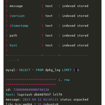
|
|
 message          
|
 text   
|
 indexed stored      
|
|
@
version
|
 text   
|
 indexed stored      
|
|
@
timestamp
|
 text   
|
 indexed stored      
|
|
 path             
|
 text   
|
 indexed stored      
|
|
host
|
 text   
|
 indexed stored      
|
+
------------------+--------+---------------
mysql
>
SELECT
*
FROM
 dpkg_log 
LIMIT
1
\
G
***************************
1
. 
row
***************************
id: 
7280000849080746110
host
: logstash
-
db848f65f
-
message: 
2023
-
04
-
12
02
:
03
:
21
 status unpacked 
libc
-
bin:amd64 
2
.
31
-
0