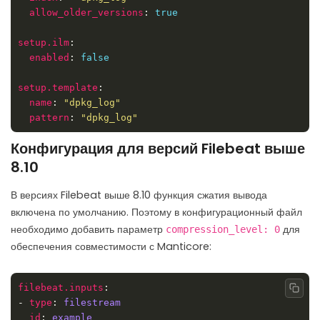
allow_older_versions
: 
true
setup.ilm
enabled
: 
false
setup.template
name
: 
"dpkg_log"
pattern
: 
"dpkg_log"
Конфигурация для версий Filebeat выше
8.10
В версиях Filebeat выше 8.10 функция сжатия вывода
включена по умолчанию. Поэтому в конфигурационный файл
необходимо добавить параметр
для
compression_level: 0
обеспечения совместимости с Manticore:
filebeat.inputs
Copy
- 
type
: 
filestream
id
: 
example