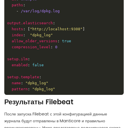
paths
	- 
/var/log/dpkg.log
output.elasticsearch
hosts
: [
"http://localhost:9308"
index
:  
"dpkg_log"
allow_older_versions
: 
true
compression_level
: 
0
setup.ilm
enabled
: 
false
setup.template
name
: 
"dpkg_log"
pattern
: 
"dpkg_log"
Результаты Filebeat
После запуска Filebeat с этой конфигурацией данные
журнала будут отправлены в Manticore и правильно
проиндексированы. Ниже представлена получившаяся схема