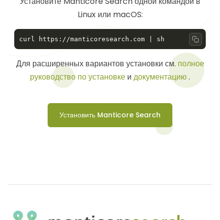
Установите Manticore Search одной командой в
Linux или macOS:
Copy 
Для расширенных вариантов установки см.
полное
руководство по установке
и
документацию
.
Установить Manticore Search